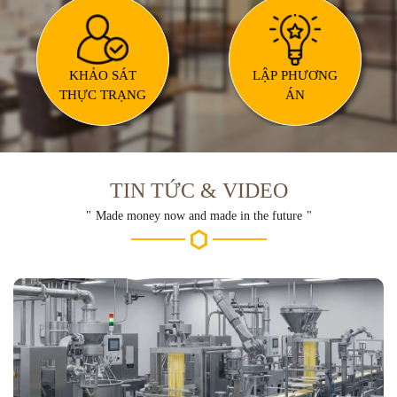
KHẢO SÁT
LẬP PHƯƠNG
THỰC TRẠNG
ÁN
TIN TỨC & VIDEO
Made money now and made in the future