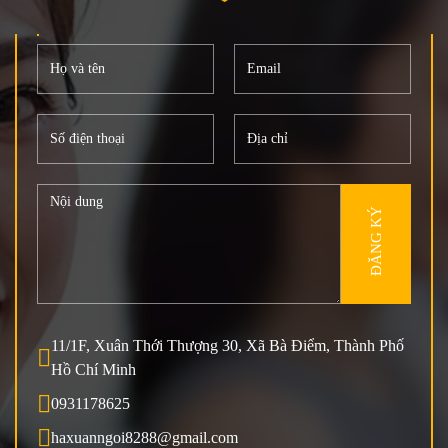
ĐĂNG KÝ
11/1F, Xuân Thới Thượng 30, Xã Bà Điểm, Thành Phố
Hồ Chí Minh
0931178625
haxuanngoi8288@gmail.com