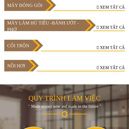
MÁY ĐÓNG GÓI
XEM TẤT CẢ
MÁY LÀM HỦ TIẾU -BÁNH ƯỚT -
XEM TẤT CẢ
PHỞ
CỐI TRỘN
XEM TẤT CẢ
NỒI HƠI
XEM TẤT CẢ
QUY TRÌNH LÀM VIỆC
Made money now and made in the future